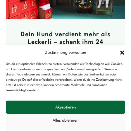
Dein Hund verdient mehr als
Leckerli – schenk ihm 24
Herzensmomente!
Zustimmung verwalten
29. NOVEMBER 2025
Um dir ein optimales Erlebnis zu bieten, verwenden wir Technologien wie Cookies,
Jeden Tag ein Leckerli? Klingt nett – ist aber
um Geräteinformationen zu speichern und/oder darauf zuzugreifen. Wenn du
diesen Technologien zustimmst, können wir Daten wie das Surfverhalten oder
meist weder kreativ noch besonders gesund.
eindeutige IDs auf dieser Website verarbeiten. Wenn du deine Zustimmung nicht
Die meisten Adventskalender für Hunde
erteilst oder zurückziehst, können bestimmte Merkmale und Funktionen
beeinträchtigt werden.
enthalten billige Snacks voller Zusätze,
Mehr lesen
Akzeptieren
Alles ablehnen