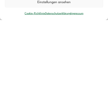
Einstellungen ansehen
Cookie-Richtlinie
Datenschutzerklärung
Impressum
Wenn ein neuer Hund einzieht: Wie
dir die 3-3-3-Regel den Start
erleichtert
17. NOVEMBER 2025
Die ersten Tage mit einem neuen Hund sind
aufregend und oft auch schwierig. Du