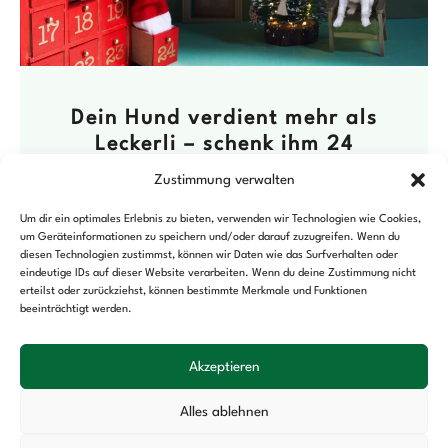
Dein Hund verdient mehr als
Leckerli – schenk ihm 24
Herzensmomente!
Zustimmung verwalten
29. NOVEMBER 2025
Um dir ein optimales Erlebnis zu bieten, verwenden wir Technologien wie Cookies,
Jeden Tag ein Leckerli? Klingt nett – ist aber
um Geräteinformationen zu speichern und/oder darauf zuzugreifen. Wenn du
diesen Technologien zustimmst, können wir Daten wie das Surfverhalten oder
meist weder kreativ noch besonders gesund.
eindeutige IDs auf dieser Website verarbeiten. Wenn du deine Zustimmung nicht
Die meisten Adventskalender für Hunde
erteilst oder zurückziehst, können bestimmte Merkmale und Funktionen
beeinträchtigt werden.
enthalten billige Snacks voller Zusätze,
Mehr lesen
Akzeptieren
Alles ablehnen