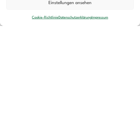
Einstellungen ansehen
Cookie-Richtlinie
Datenschutzerklärung
Impressum
Wenn ein neuer Hund einzieht: Wie
dir die 3-3-3-Regel den Start
erleichtert
17. NOVEMBER 2025
Die ersten Tage mit einem neuen Hund sind
aufregend und oft auch schwierig. Du