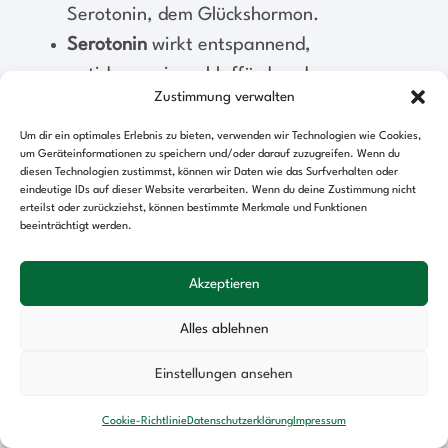
Serotonin, dem Glückshormon.
Serotonin
wirkt entspannend,
antidepressiv, schlaffördernd,
Zustimmung verwalten
schmerzhemmend und
motivationsfördernd.
Um dir ein optimales Erlebnis zu bieten, verwenden wir Technologien wie Cookies,
um Geräteinformationen zu speichern und/oder darauf zuzugreifen. Wenn du
L–Theanin
ist eine Aminosäure, die man in
diesen Technologien zustimmst, können wir Daten wie das Surfverhalten oder
eindeutige IDs auf dieser Website verarbeiten. Wenn du deine Zustimmung nicht
den Blättern des grünen und schwarzen
erteilst oder zurückziehst, können bestimmte Merkmale und Funktionen
Tees findet. Es wirkt beruhigend und
beeinträchtigt werden.
entspannend.
Die
B-Vitamine
sind eine recht bekannte
Akzeptieren
Nervennahrung. Insbesondere die
Alles ablehnen
Vitamine B1, B6 und B12 sind sowohl an
der Nervenfunktion (Erregungsleitung) als
Einstellungen ansehen
auch an der Nervenregeneration und dem
Cookie-Richtlinie
Datenschutzerklärung
Impressum
Nervenwachstum beteiligt.